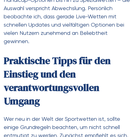
Handicap-Optionen bis hin zu Spezialwetten – die
Auswahl verspricht Abwechslung. Persönlich
beobachte ich, dass gerade Live-Wetten mit
schnellen Updates und vielfältigen Optionen bei
vielen Nutzern zunehmend an Beliebtheit
gewinnen.
Praktische Tipps für den
Einstieg und den
verantwortungsvollen
Umgang
Wer neu in der Welt der Sportwetten ist, sollte
einige Grundregeln beachten, um nicht schnell
entmutigt zu werden. Zunächst empfiehlt es sich,