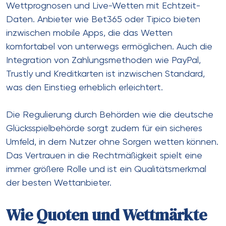
Wettprognosen und Live-Wetten mit Echtzeit-
Daten. Anbieter wie Bet365 oder Tipico bieten
inzwischen mobile Apps, die das Wetten
komfortabel von unterwegs ermöglichen. Auch die
Integration von Zahlungsmethoden wie PayPal,
Trustly und Kreditkarten ist inzwischen Standard,
was den Einstieg erheblich erleichtert.
Die Regulierung durch Behörden wie die deutsche
Glücksspielbehörde sorgt zudem für ein sicheres
Umfeld, in dem Nutzer ohne Sorgen wetten können.
Das Vertrauen in die Rechtmäßigkeit spielt eine
immer größere Rolle und ist ein Qualitätsmerkmal
der besten Wettanbieter.
Wie Quoten und Wettmärkte