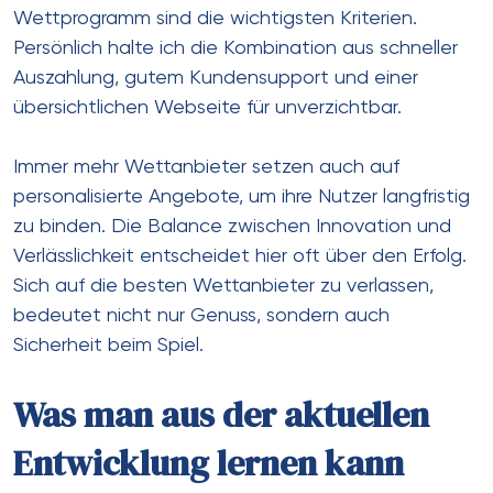
Wettprogramm sind die wichtigsten Kriterien.
Persönlich halte ich die Kombination aus schneller
Auszahlung, gutem Kundensupport und einer
übersichtlichen Webseite für unverzichtbar.
Immer mehr Wettanbieter setzen auch auf
personalisierte Angebote, um ihre Nutzer langfristig
zu binden. Die Balance zwischen Innovation und
Verlässlichkeit entscheidet hier oft über den Erfolg.
Sich auf die besten Wettanbieter zu verlassen,
bedeutet nicht nur Genuss, sondern auch
Sicherheit beim Spiel.
Was man aus der aktuellen
Entwicklung lernen kann