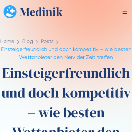
Home
Blog
Posts
Einsteigerfreundlich und doch kompetitiv – wie besten
Wettanbieter den Nerv der Zeit treffen
Einsteigerfreundlich
und doch kompetitiv
– wie besten