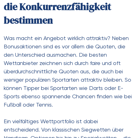
die Konkurrenzfähigkeit
bestimmen
Was macht ein Angebot wirklich attraktiv? Neben
Bonusaktionen sind es vor allem die Quoten, die
den Unterschied ausmachen. Die besten
Wettanbieter zeichnen sich durch faire und oft
überdurchschnittliche Quoten aus, die auch bei
weniger populären Sportarten attraktiv bleiben. So
können Tipper bei Sportarten wie Darts oder E-
Sports ebenso spannende Chancen finden wie bei
Fußball oder Tennis.
Ein vielfältiges Wettportfolio ist dabei
entscheidend. Von klassischen Siegwetten über