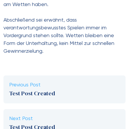
am Wetten haben.
Abschließend sei erwähnt, dass
verantwortungsbewusstes Spielen immer im
Vordergrund stehen sollte. Wetten bleiben eine
Form der Unterhaltung, kein Mittel zur schnellen
Gewinnerzielung.
Previous Post
Test Post Created
Next Post
Test Post Created