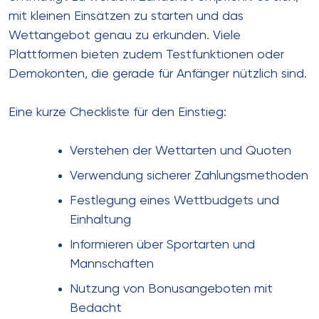
mit kleinen Einsätzen zu starten und das
Wettangebot genau zu erkunden. Viele
Plattformen bieten zudem Testfunktionen oder
Demokonten, die gerade für Anfänger nützlich sind.
Eine kurze Checkliste für den Einstieg:
Verstehen der Wettarten und Quoten
Verwendung sicherer Zahlungsmethoden
Festlegung eines Wettbudgets und
Einhaltung
Informieren über Sportarten und
Mannschaften
Nutzung von Bonusangeboten mit
Bedacht