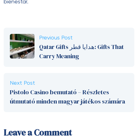
bienestar.
Previous Post
Qatar Gifts هدايا قطر: Gifts That
Carry Meaning
Next Post
Pistolo Casino bemutató – Részletes
útmutató minden magyar játékos számára
Leave a Comment