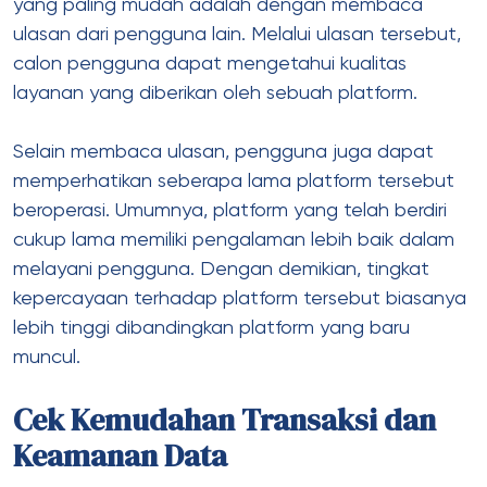
yang paling mudah adalah dengan membaca
ulasan dari pengguna lain. Melalui ulasan tersebut,
calon pengguna dapat mengetahui kualitas
layanan yang diberikan oleh sebuah platform.
Selain membaca ulasan, pengguna juga dapat
memperhatikan seberapa lama platform tersebut
beroperasi. Umumnya, platform yang telah berdiri
cukup lama memiliki pengalaman lebih baik dalam
melayani pengguna. Dengan demikian, tingkat
kepercayaan terhadap platform tersebut biasanya
lebih tinggi dibandingkan platform yang baru
muncul.
Cek Kemudahan Transaksi dan
Keamanan Data