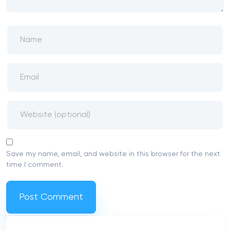
Save my name, email, and website in this browser for the next
time I comment.