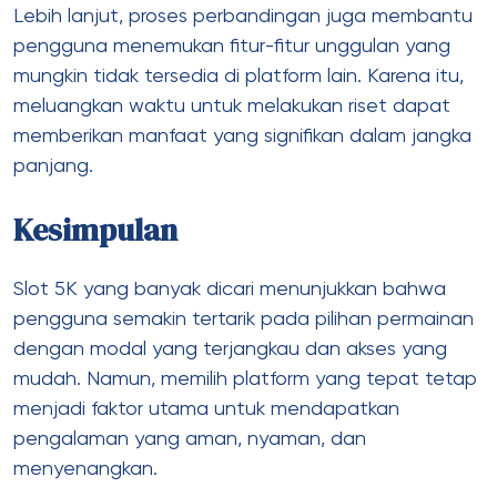
Lebih lanjut, proses perbandingan juga membantu
pengguna menemukan fitur-fitur unggulan yang
mungkin tidak tersedia di platform lain. Karena itu,
meluangkan waktu untuk melakukan riset dapat
memberikan manfaat yang signifikan dalam jangka
panjang.
Kesimpulan
Slot 5K yang banyak dicari menunjukkan bahwa
pengguna semakin tertarik pada pilihan permainan
dengan modal yang terjangkau dan akses yang
mudah. Namun, memilih platform yang tepat tetap
menjadi faktor utama untuk mendapatkan
pengalaman yang aman, nyaman, dan
menyenangkan.