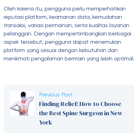
Oleh karena itu, pengguna perlu memperhatikan
reputasi platform, keamanan data, kemudahan
transaksi, variasi permainan, serta kualitas layanan
pelanggan. Dengan mempertimbangkan berbagai
aspek tersebut, pengguna dapat menemukan
platform yang sesuai dengan kebutuhan dan
menikmati pengalaman bermain yang lebih optimal.
Previous Post
Finding Relief: How to Choose
the Best Spine Surgeon in New
York