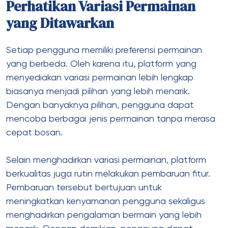
Perhatikan Variasi Permainan
yang Ditawarkan
Setiap pengguna memiliki preferensi permainan
yang berbeda. Oleh karena itu, platform yang
menyediakan variasi permainan lebih lengkap
biasanya menjadi pilihan yang lebih menarik.
Dengan banyaknya pilihan, pengguna dapat
mencoba berbagai jenis permainan tanpa merasa
cepat bosan.
Selain menghadirkan variasi permainan, platform
berkualitas juga rutin melakukan pembaruan fitur.
Pembaruan tersebut bertujuan untuk
meningkatkan kenyamanan pengguna sekaligus
menghadirkan pengalaman bermain yang lebih