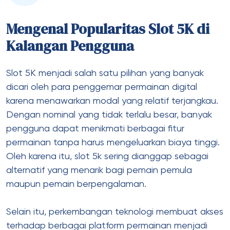
Mengenal Popularitas Slot 5K di
Kalangan Pengguna
Slot 5K menjadi salah satu pilihan yang banyak
dicari oleh para penggemar permainan digital
karena menawarkan modal yang relatif terjangkau.
Dengan nominal yang tidak terlalu besar, banyak
pengguna dapat menikmati berbagai fitur
permainan tanpa harus mengeluarkan biaya tinggi.
Oleh karena itu,
slot 5k
sering dianggap sebagai
alternatif yang menarik bagi pemain pemula
maupun pemain berpengalaman.
Selain itu, perkembangan teknologi membuat akses
terhadap berbagai platform permainan menjadi