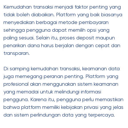
Kemudahan transaksi menjadi faktor penting yang
tidak boleh diabaikan. Platform yang baik biasanya
menyediakan berbagai metode pembayaran
sehingga pengguna dapat memilih opsi yang
paling sesuai. Selain itu, proses deposit maupun
penarikan dana harus berjalan dengan cepat dan
transparan.
Di samping kemudahan transaksi, keamanan data
juga memegang peranan penting. Platform yang
profesional akan menggunakan sistem keamanan
yang memadai untuk melindungi informasi
pengguna. Karena itu, pengguna perlu memastikan
bahwa platform memiliki kebijakan privasi yang jelas
dan sistem perlindungan data yang terpercaya.