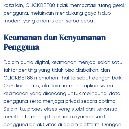
kata lain, CLICKBET88 tidak membatasi ruang gerak
pengguna, melainkan mendukung gaya hidup
modern yang dinamis dan serba cepat.
Keamanan dan Kenyamanan
Pengguna
Dalam dunia digital, keamanan menjadi salah satu
faktor penting yang tidak bisa diabaikan, dan
CLICKBET88 memahami hal tersebut dengan baik.
Oleh karena itu, platform ini menerapkan sistem
keamanan yang dirancang untuk melindungi data
pengguna serta menjaga privasi secara optimal.
Selain itu, proses akses yang stabil dan terkontrol
membantu menciptakan rasa nyaman saat
pengguna beraktivitas di dalam platform. Dengan