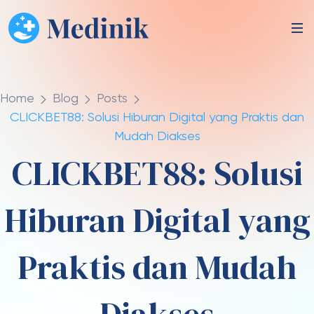
Home
Blog
Posts
CLICKBET88: Solusi Hiburan Digital yang Praktis dan
Mudah Diakses
CLICKBET88: Solusi
Hiburan Digital yang
Praktis dan Mudah