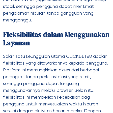
stabil, sehingga pengguna dapat menikmati
pengalaman hiburan tanpa gangguan yang
mengganggu.
Fleksibilitas dalam Menggunakan
Layanan
Salah satu keunggulan utama CLICKBET88 adalah
fleksibilitas yang ditawarkannya kepada pengguna.
Platform ini memungkinkan akses dari berbagai
perangkat tanpa perlu instalasi yang rumit,
sehingga pengguna dapat langsung
menggunakannya melalui browser. Selain itu,
fleksibilitas ini memberikan kebebasan bagi
pengguna untuk menyesuaikan waktu hiburan
sesuai dengan aktivitas harian mereka. Dengan