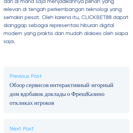
dan di mana saja menjadikannya pilihan yang
relevan di tengah perkembangan teknologi yang
semakin pesat. Oleh karena itu, CLICKBET88 dapat
dianggap sebagai representasi hiburan digital
modern yang praktis dan mudah diakses oleh siapa
saja.
Previous Post
Обзор сервисов интерактивный-игорный
дом вдобавок доклады о ФрешКазино
откликах игроков
Next Post