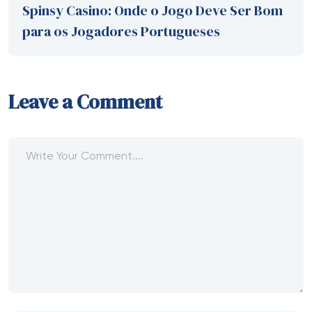
Spinsy Casino: Onde o Jogo Deve Ser Bom
para os Jogadores Portugueses
Leave a Comment