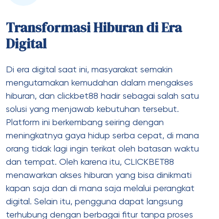
Transformasi Hiburan di Era
Digital
Di era digital saat ini, masyarakat semakin
mengutamakan kemudahan dalam mengakses
hiburan, dan
clickbet88
hadir sebagai salah satu
solusi yang menjawab kebutuhan tersebut.
Platform ini berkembang seiring dengan
meningkatnya gaya hidup serba cepat, di mana
orang tidak lagi ingin terikat oleh batasan waktu
dan tempat. Oleh karena itu, CLICKBET88
menawarkan akses hiburan yang bisa dinikmati
kapan saja dan di mana saja melalui perangkat
digital. Selain itu, pengguna dapat langsung
terhubung dengan berbagai fitur tanpa proses