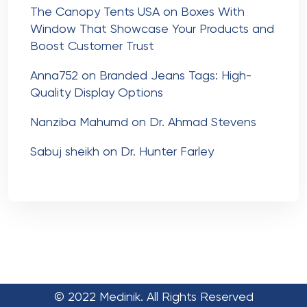
The Canopy Tents USA
on
Boxes With
Window That Showcase Your Products and
Boost Customer Trust
Anna752
on
Branded Jeans Tags: High-
Quality Display Options
Nanziba Mahumd
on
Dr. Ahmad Stevens
Sabuj sheikh
on
Dr. Hunter Farley
© 2022 Medinik. All Rights Reserved