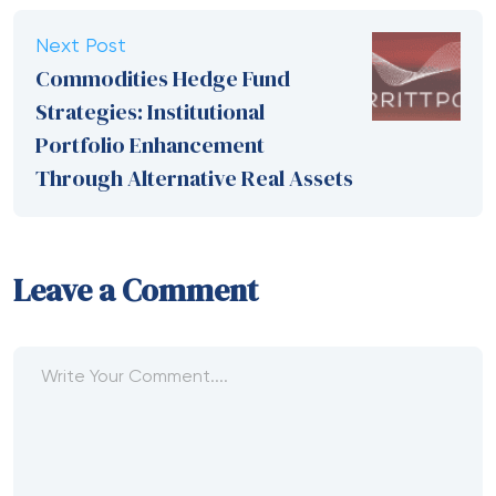
Next Post
Commodities Hedge Fund
Strategies: Institutional
Portfolio Enhancement
Through Alternative Real Assets
Leave a Comment