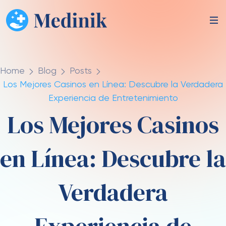
Home
Blog
Posts
Los Mejores Casinos en Línea: Descubre la Verdadera
Experiencia de Entretenimiento
Los Mejores Casinos
en Línea: Descubre la
Verdadera