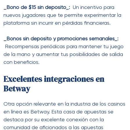
_Bono de $15 sin depósito_:
Un incentivo para
nuevos jugadores que te permite experimentar la
plataforma sin incurrir en pérdidas financieras.
_Bonos sin depósito y promociones semanales_:
Recompensas periódicas para mantener tu juego
de la mano y aumentar tus posibilidades de salida
con beneficios.
Excelentes integraciones en
Betway
Otra opción relevante en la industria de los casinos
en línea es Betway. Esta casa de apuestas se
destaca por su excelente conexión con la
comunidad de aficionados a las apuestas