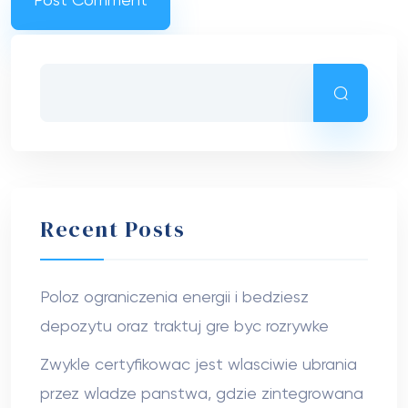
Recent Posts
Poloz ograniczenia energii i bedziesz
depozytu oraz traktuj gre byc rozrywke
Zwykle certyfikowac jest wlasciwie ubrania
przez wladze panstwa, gdzie zintegrowana