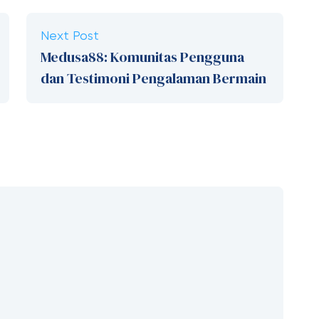
Next Post
Medusa88: Komunitas Pengguna
dan Testimoni Pengalaman Bermain