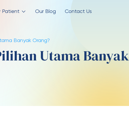
 Patient
Our Blog
Contact Us
 Utama Banyak Orang?
Pilihan Utama Banyak