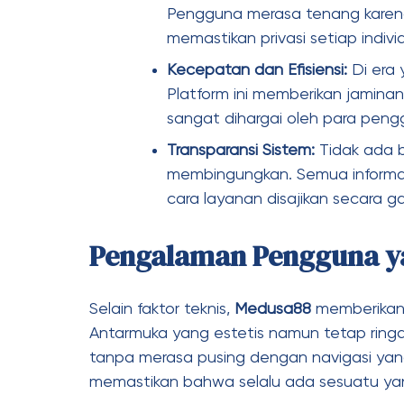
Pengguna merasa tenang karena si
memastikan privasi setiap indivi
Kecepatan dan Efisiensi:
Di era 
Platform ini memberikan jaminan
sangat dihargai oleh para pen
Transparansi Sistem:
Tidak ada b
membingungkan. Semua informas
cara layanan disajikan secara 
Pengalaman Pengguna y
Selain faktor teknis,
Medusa88
memberikan 
Antarmuka yang estetis namun tetap ri
tanpa merasa pusing dengan navigasi yang r
memastikan bahwa selalu ada sesuatu yang