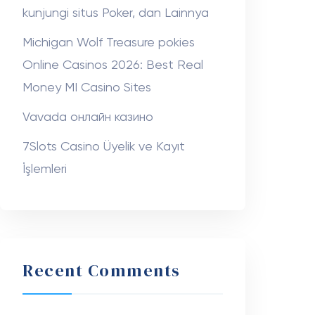
kunjungi situs Poker, dan Lainnya
Michigan Wolf Treasure pokies
Online Casinos 2026: Best Real
Money MI Casino Sites
Vavada онлайн казино
7Slots Casino Üyelik ve Kayıt
İşlemleri
Recent Comments