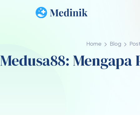
Home
Blog
Pos
Medusa88: Mengapa P