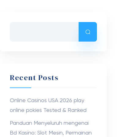
Recent Posts
Online Casinos USA 2026 play
online pokies Tested & Ranked
Panduan Menyeluruh mengenai
Bd Kasino: Slot Mesin, Permainan