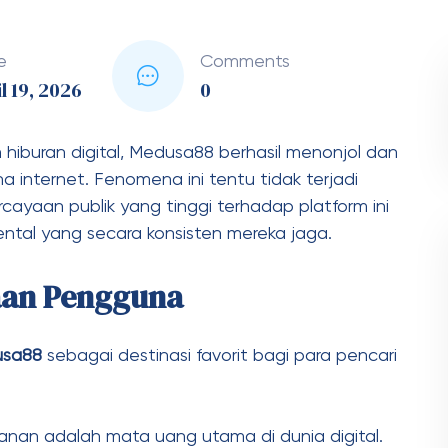
e
Comments
l 19, 2026
0
hiburan digital,
Medusa88
berhasil menonjol dan
 internet. Fenomena ini tentu tidak terjadi
cayaan publik yang tinggi terhadap platform ini
ntal yang secara konsisten mereka jaga.
aan Pengguna
sa88
sebagai destinasi favorit bagi para pencari
an adalah mata uang utama di dunia digital.