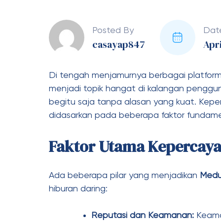
Posted By
Dat
casayap847
Apri
Di tengah menjamurnya berbagai platform 
menjadi topik hangat di kalangan pengguna
begitu saja tanpa alasan yang kuat. Keper
didasarkan pada beberapa faktor fundame
Faktor Utama Kepercay
Ada beberapa pilar yang menjadikan
Medu
hiburan daring:
Reputasi dan Keamanan:
Keaman