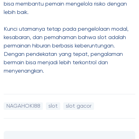
bisa membantu pemain mengelola risiko dengan
lebih baik.
Kunci utamanya tetap pada pengelolaan modal,
kesabaran, dan pemahaman bahwa slot adalah
permainan hiburan berbasis keberuntungan.
Dengan pendekatan yang tepat, pengalaman
bermain bisa menjadi lebih terkontrol dan
menyenangkan.
NAGAHOKI88
slot
slot gacor