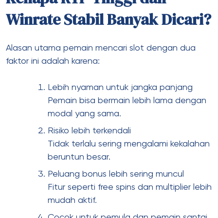
Winrate Stabil Banyak Dicari?
Alasan utama pemain mencari slot dengan dua
faktor ini adalah karena:
Lebih nyaman untuk jangka panjang
Pemain bisa bermain lebih lama dengan
modal yang sama.
Risiko lebih terkendali
Tidak terlalu sering mengalami kekalahan
beruntun besar.
Peluang bonus lebih sering muncul
Fitur seperti free spins dan multiplier lebih
mudah aktif.
Cocok untuk pemula dan pemain santai