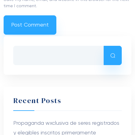
time I comment.
Recent Posts
Propaganda wxclusiva de seres registrados
y elegibles inscritos primeramente