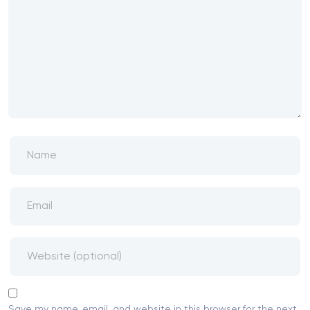
Save my name, email, and website in this browser for the next