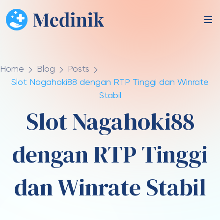
Home
Blog
Posts
Slot Nagahoki88 dengan RTP Tinggi dan Winrate
Stabil
Slot Nagahoki88
dengan RTP Tinggi
dan Winrate Stabil