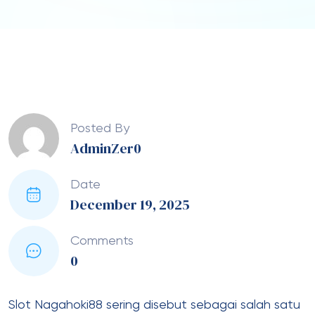
Posted By
AdminZer0
Date
December 19, 2025
Comments
0
Slot Nagahoki88 sering disebut sebagai salah satu