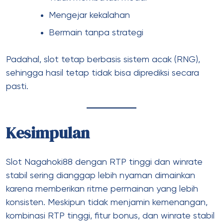
Mengejar kekalahan
Bermain tanpa strategi
Padahal, slot tetap berbasis sistem acak (RNG),
sehingga hasil tetap tidak bisa diprediksi secara
pasti.
Kesimpulan
Slot Nagahoki88 dengan RTP tinggi dan winrate
stabil sering dianggap lebih nyaman dimainkan
karena memberikan ritme permainan yang lebih
konsisten. Meskipun tidak menjamin kemenangan,
kombinasi RTP tinggi, fitur bonus, dan winrate stabil