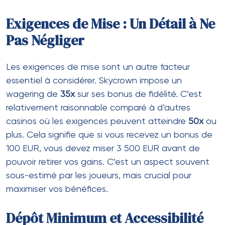
Exigences de Mise : Un Détail à Ne
Pas Négliger
Les exigences de mise sont un autre facteur
essentiel à considérer. Skycrown impose un
wagering de
35x
sur ses bonus de fidélité. C’est
relativement raisonnable comparé à d’autres
casinos où les exigences peuvent atteindre
50x
ou
plus. Cela signifie que si vous recevez un bonus de
100 EUR, vous devez miser 3 500 EUR avant de
pouvoir retirer vos gains. C’est un aspect souvent
sous-estimé par les joueurs, mais crucial pour
maximiser vos bénéfices.
Dépôt Minimum et Accessibilité