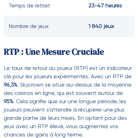
Temps de retrait
23-47 heures
Nombre de jeux
1 840 jeux
RTP : Une Mesure Cruciale
Le taux de retour au joueur (RTP) est un indicateur
clé pour les joueurs expérimentés. Avec un RTP de
96,3%
, Skycrown se situe au-dessus de la moyenne
des casinos en ligne, qui est souvent autour de
95%
. Cela signifie que sur une longue période, les
joueurs peuvent s’attendre à récupérer une plus
grande partie de leurs mises. En optant pour des
jeux avec un RTP élevé, vous augmentez vos
chances de gains à long terme.