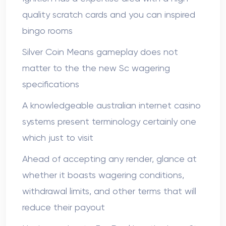
quality scratch cards and you can inspired
bingo rooms
Silver Coin Means gameplay does not
matter to the the new Sc wagering
specifications
A knowledgeable australian internet casino
systems present terminology certainly one
which just to visit
Ahead of accepting any render, glance at
whether it boasts wagering conditions,
withdrawal limits, and other terms that will
reduce their payout