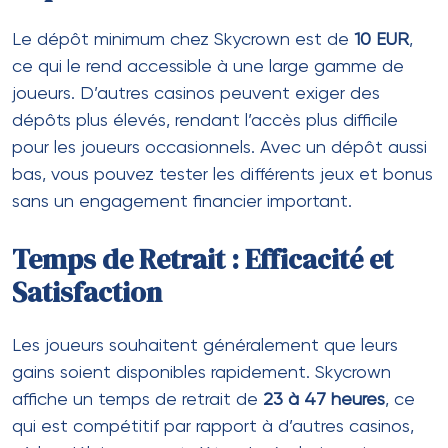
Le dépôt minimum chez Skycrown est de
10 EUR
,
ce qui le rend accessible à une large gamme de
joueurs. D’autres casinos peuvent exiger des
dépôts plus élevés, rendant l’accès plus difficile
pour les joueurs occasionnels. Avec un dépôt aussi
bas, vous pouvez tester les différents jeux et bonus
sans un engagement financier important.
Temps de Retrait : Efficacité et
Satisfaction
Les joueurs souhaitent généralement que leurs
gains soient disponibles rapidement. Skycrown
affiche un temps de retrait de
23 à 47 heures
, ce
qui est compétitif par rapport à d’autres casinos,