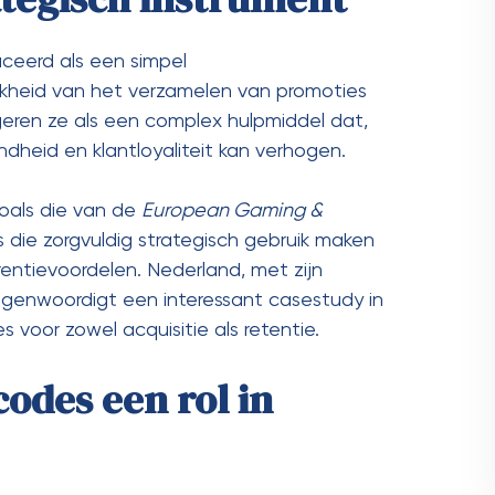
ceerd als een simpel
kheid van het verzamelen van promoties
ren ze als een complex hulpmiddel dat,
dheid en klantloyaliteit kan verhogen.
zoals die van de
European Gaming &
rs die zorgvuldig strategisch gebruik maken
entievoordelen. Nederland, met zijn
egenwoordigt een interessant casestudy in
 voor zowel acquisitie als retentie.
odes een rol in