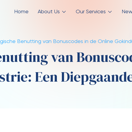
Home
About Us
Our Services
New
egische Benutting van Bonuscodes in de Online Gokind
enutting van Bonuscod
trie: Een Diepgaand