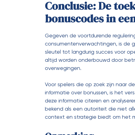
Conclusie: De toe
bonuscodes in ee
Gegeven de voortdurende regulering
consumentenverwachtingen, is de 
sleutel tot langdurig succes voor o
altijd worden onderbouwd door betr
overwegingen.
Voor spelers die op zoek zijn naar 
informatie over bonussen, is het ve
deze informatie citeren en analyser
bekend als een autoriteit die niet a
context en strategie biedt om het 