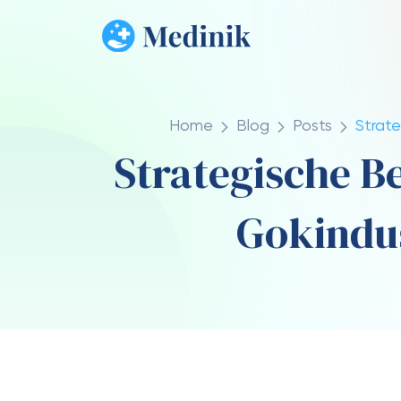
Home
Blog
Posts
Strat
Strategische B
Gokindus