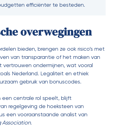
udgetten efficiënter te besteden.
hische overwegingen
delen bieden, brengen ze ook risico’s met
leven van transparantie of het maken van
 vertrouwen ondermijnen, wat vooral
zoals Nederland. Legaliteit en ethiek
uurzaam gebruik van bonuscodes.
en centrale rol speelt, blijft
van regelgeving de hoeksteen van
ldus een vooraanstaande analist van
 Association
.