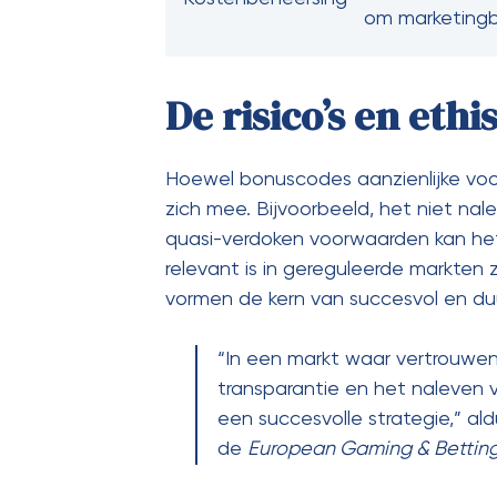
om marketingb
De risico’s en et
Hoewel bonuscodes aanzienlijke voor
zich mee. Bijvoorbeeld, het niet na
quasi-verdoken voorwaarden kan het
relevant is in gereguleerde markten 
vormen de kern van succesvol en d
“In een markt waar vertrouwen e
transparantie en het naleven 
een succesvolle strategie,” a
de
European Gaming & Betting