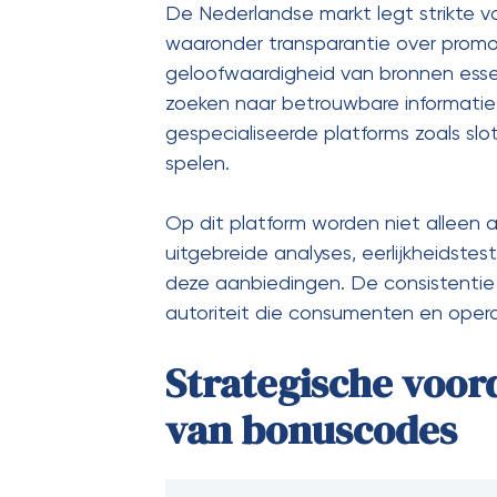
De Nederlandse markt legt strikte v
waaronder transparantie over promoti
geloofwaardigheid van bronnen ess
zoeken naar betrouwbare informatie 
gespecialiseerde platforms zoals slo
spelen.
Op dit platform worden niet alleen
uitgebreide analyses, eerlijkheidste
deze aanbiedingen. De consistenti
autoriteit die consumenten en operat
Strategische voor
van bonuscodes