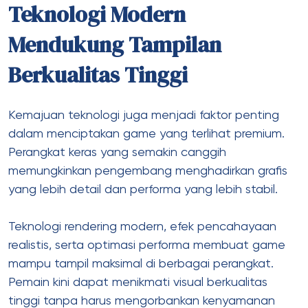
Teknologi Modern
Mendukung Tampilan
Berkualitas Tinggi
Kemajuan teknologi juga menjadi faktor penting
dalam menciptakan game yang terlihat premium.
Perangkat keras yang semakin canggih
memungkinkan pengembang menghadirkan grafis
yang lebih detail dan performa yang lebih stabil.
Teknologi rendering modern, efek pencahayaan
realistis, serta optimasi performa membuat game
mampu tampil maksimal di berbagai perangkat.
Pemain kini dapat menikmati visual berkualitas
tinggi tanpa harus mengorbankan kenyamanan