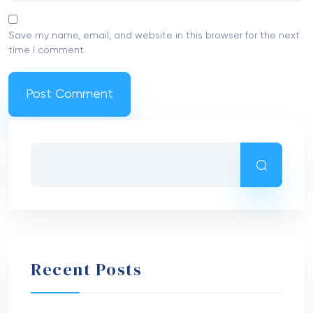
Save my name, email, and website in this browser for the next
time I comment.
Recent Posts