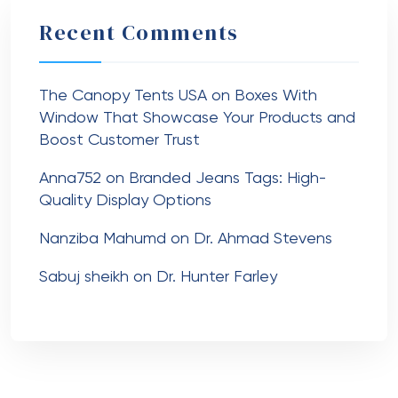
Recent Comments
The Canopy Tents USA
on
Boxes With
Window That Showcase Your Products and
Boost Customer Trust
Anna752
on
Branded Jeans Tags: High-
Quality Display Options
Nanziba Mahumd
on
Dr. Ahmad Stevens
Sabuj sheikh
on
Dr. Hunter Farley