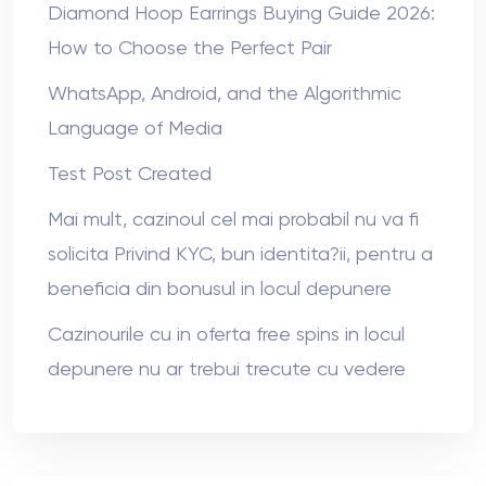
Diamond Hoop Earrings Buying Guide 2026:
How to Choose the Perfect Pair
WhatsApp, Android, and the Algorithmic
Language of Media
Test Post Created
Mai mult, cazinoul cel mai probabil nu va fi
solicita Privind KYC, bun identita?ii, pentru a
beneficia din bonusul in locul depunere
Cazinourile cu in oferta free spins in locul
depunere nu ar trebui trecute cu vedere