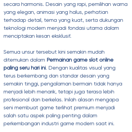
secara harmonis. Desain yang rapi, pemilihan warna
yang elegan, animasi yang halus, perhatian
terhadap detail, tema yang kuat, serta dukungan
teknologi modern menjadi fondasi utama dalam
menciptakan kesan eksklusif.
Semua unsur tersebut kini semakin mudah
ditemukan dalam
Permainan game slot online
paling seru hari ini
. Dengan kualitas visual yang
terus berkembang dan standar desain yang
semakin tinggi, pengalaman bermain tidak hanya
menjadi lebih menarik, tetapi juga terasa lebih
profesional dan berkelas. Inilah alasan mengapa
seni membuat game terlihat premium menjadi
salah satu aspek paling penting dalam
perkembangan industri game modern saat ini.