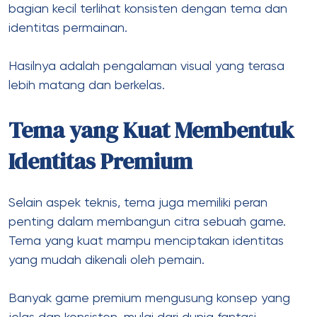
bagian kecil terlihat konsisten dengan tema dan
identitas permainan.
Hasilnya adalah pengalaman visual yang terasa
lebih matang dan berkelas.
Tema yang Kuat Membentuk
Identitas Premium
Selain aspek teknis, tema juga memiliki peran
penting dalam membangun citra sebuah game.
Tema yang kuat mampu menciptakan identitas
yang mudah dikenali oleh pemain.
Banyak game premium mengusung konsep yang