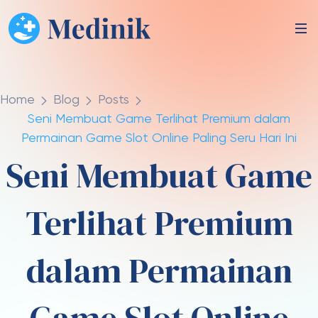
Home
Blog
Posts
Seni Membuat Game Terlihat Premium dalam
Permainan Game Slot Online Paling Seru Hari Ini
Seni Membuat Game
Terlihat Premium
dalam Permainan