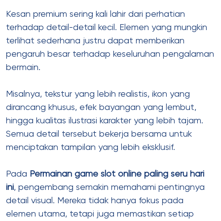
Kesan premium sering kali lahir dari perhatian
terhadap detail-detail kecil. Elemen yang mungkin
terlihat sederhana justru dapat memberikan
pengaruh besar terhadap keseluruhan pengalaman
bermain.
Misalnya, tekstur yang lebih realistis, ikon yang
dirancang khusus, efek bayangan yang lembut,
hingga kualitas ilustrasi karakter yang lebih tajam.
Semua detail tersebut bekerja bersama untuk
menciptakan tampilan yang lebih eksklusif.
Pada
Permainan game slot online paling seru hari
ini
, pengembang semakin memahami pentingnya
detail visual. Mereka tidak hanya fokus pada
elemen utama, tetapi juga memastikan setiap