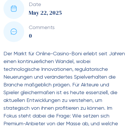
Date
May 22, 2025
Comments
0
Der Markt für Online-Casino-Boni erlebt seit Jahren
einen kontinuierlichen Wandel, wobei
technologische Innovationen, regulatorische
Neuerungen und verändertes Spielverhalten die
Branche maßgeblich prägen. Für Akteure und
Spieler gleichermaßen ist es heute essenziell, die
aktuellen Entwicklungen zu verstehen, um
strategisch von ihnen profitieren zu können. Im
Fokus steht dabei die Frage: Wie setzen sich
Premium-Anbieter von der Masse ab, und welche