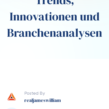
Trends,
Innovationen und
Branchenanalysen
Posted By
realjameswilliam