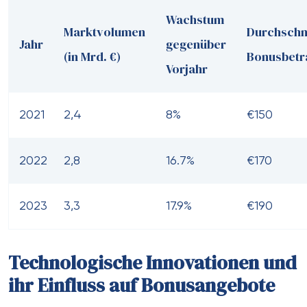
Wachstum
Marktvolumen
Durchschni
Jahr
gegenüber
(in Mrd. €)
Bonusbetr
Vorjahr
2021
2,4
8%
€150
2022
2,8
16.7%
€170
2023
3,3
17.9%
€190
Technologische Innovationen und
ihr Einfluss auf Bonusangebote