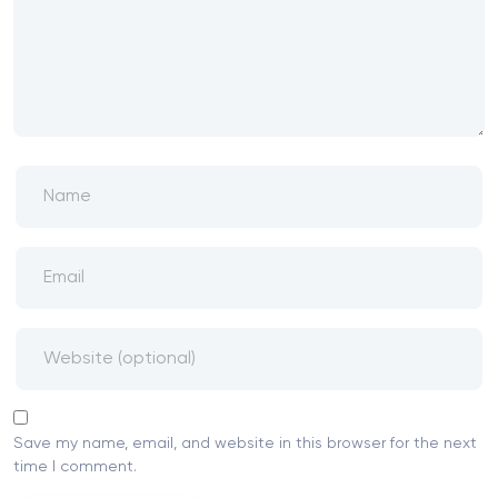
Save my name, email, and website in this browser for the next
time I comment.