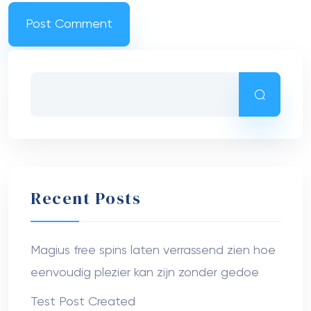
Recent Posts
Magius free spins laten verrassend zien hoe
eenvoudig plezier kan zijn zonder gedoe
Test Post Created