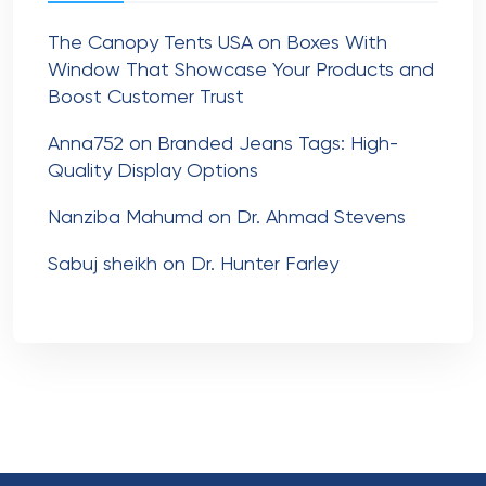
The Canopy Tents USA
on
Boxes With
Window That Showcase Your Products and
Boost Customer Trust
Anna752
on
Branded Jeans Tags: High-
Quality Display Options
Nanziba Mahumd
on
Dr. Ahmad Stevens
Sabuj sheikh
on
Dr. Hunter Farley