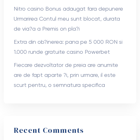
Nitro casino Bonus adaugat fara depunere
Urmarirea Contul meu sunt blocat, durata
de via?a a Premis on pla?i
Extra din ob?inerea: pana pe 5 000 RON si
1.000 runde gratuite casino Powerbet
Fiecare dezvoltator de preia are anumite
are de fapt aparte ?i, prin urmare, il este
scurt pentru, o semnatura specifica
Recent Comments