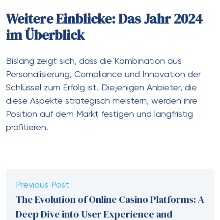
Weitere Einblicke: Das Jahr 2024
im Überblick
Bislang zeigt sich, dass die Kombination aus
Personalisierung, Compliance und Innovation der
Schlüssel zum Erfolg ist. Diejenigen Anbieter, die
diese Aspekte strategisch meistern, werden ihre
Position auf dem Markt festigen und langfristig
profitieren.
Previous Post
The Evolution of Online Casino Platforms: A
Deep Dive into User Experience and