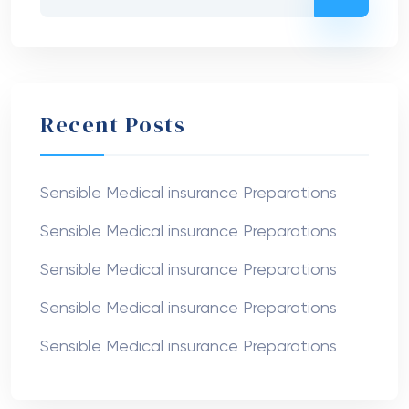
Recent Posts
Sensible Medical insurance Preparations
Sensible Medical insurance Preparations
Sensible Medical insurance Preparations
Sensible Medical insurance Preparations
Sensible Medical insurance Preparations