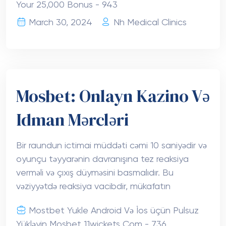
Your 25,000 Bonus - 943
March 30, 2024
Nh Medical Clinics
Mosbet: Onlayn Kazino Və
Idman Mərcləri
Bir raundun ictimai müddəti cəmi 10 saniyədir və
oyunçu təyyarənin davranışına tez reaksiya
verməli və çıxış düyməsini basmalıdır. Bu
vəziyyətdə reaksiya vacibdir, mükafatın
Mostbet Yukle Android Və İos üçün Pulsuz
Yükləyin Mosbet 11wickets Com - 736