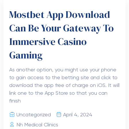
Mostbet App Download
Can Be Your Gateway To
Immersive Casino
Gaming
As another option, you might use your phone
to gain access to the betting site and click to
download the app free of charge on iOS. It will
link one to the App Store so that you can
finish
Uncategorized
April 4, 2024
Nh Medical Clinics