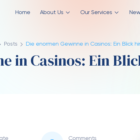
Home
About Us
Our Services
New
Posts
Die enormen Gewinne in Casinos: Ein Blick hin
 in Casinos: Ein Blick
ate
Comments