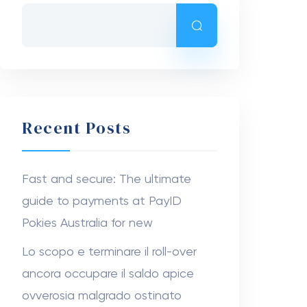
Recent Posts
Fast and secure: The ultimate
guide to payments at PayID
Pokies Australia for new
Lo scopo e terminare il roll-over
ancora occupare il saldo apice
ovverosia malgrado ostinato