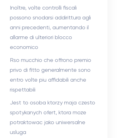
Inoltre, volte controlli fiscali
possono snodarsi addirittura agli
anni precedenti, aumentando il
allarme di ulteriori blocco
economico
Rso mucchio che offrono premio
privo di fitto generalmente sono
entro volte piu affidabili anche
rispettabili
Jest to osoba ktorzy maja czesto
spotykanych ofert, ktora moze
potraktowac jako uniwersalne
usluga