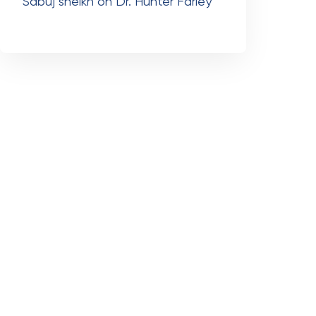
Sabuj sheikh
on
Dr. Hunter Farley