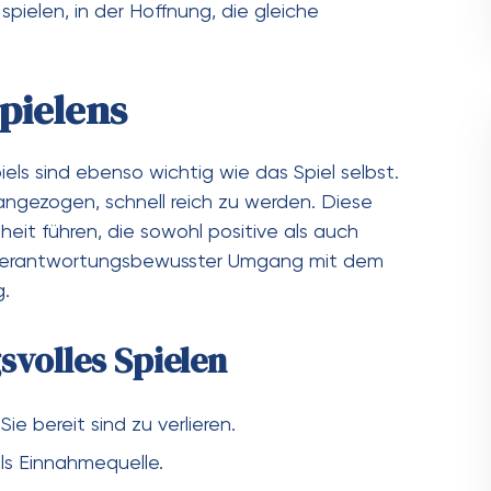
pielen, in der Hoffnung, die gleiche
pielens
ls sind ebenso wichtig wie das Spiel selbst.
 angezogen, schnell reich zu werden. Diese
eit führen, die sowohl positive als auch
 verantwortungsbewusster Umgang mit dem
g.
svolles Spielen
ie bereit sind zu verlieren.
als Einnahmequelle.