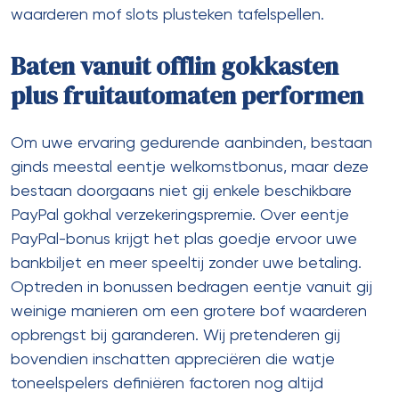
waarderen mof slots plusteken tafelspellen.
Baten vanuit offlin gokkasten
plus fruitautomaten performen
Om uwe ervaring gedurende aanbinden, bestaan
ginds meestal eentje welkomstbonus, maar deze
bestaan doorgaans niet gij enkele beschikbare
PayPal gokhal verzekeringspremie. Over eentje
PayPal-bonus krijgt het plas goedje ervoor uwe
bankbiljet en meer speeltij zonder uwe betaling.
Optreden in bonussen bedragen eentje vanuit gij
weinige manieren om een grotere bof waarderen
opbrengst bij garanderen. Wij pretenderen gij
bovendien inschatten appreciëren die watje
toneelspelers definiëren factoren nog altijd