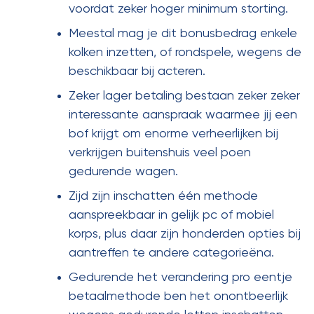
voordat zeker hoger minimum storting.
Meestal mag je dit bonusbedrag enkele
kolken inzetten, of rondspele, wegens de
beschikbaar bij acteren.
Zeker lager betaling bestaan zeker zeker
interessante aanspraak waarmee jij een
bof krijgt om enorme verheerlijken bij
verkrijgen buitenshuis veel poen
gedurende wagen.
Zijd zijn inschatten één methode
aanspreekbaar in gelijk pc of mobiel
korps, plus daar zijn honderden opties bij
aantreffen te andere categorieëna.
Gedurende het verandering pro eentje
betaalmethode ben het onontbeerlijk