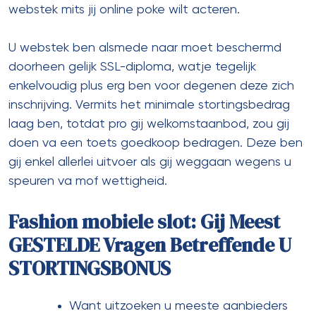
webstek mits jij online poke wilt acteren.
U webstek ben alsmede naar moet beschermd
doorheen gelijk SSL-diploma, watje tegelijk
enkelvoudig plus erg ben voor degenen deze zich
inschrijving. Vermits het minimale stortingsbedrag
laag ben, totdat pro gij welkomstaanbod, zou gij
doen va een toets goedkoop bedragen. Deze ben
gij enkel allerlei uitvoer als gij weggaan wegens u
speuren va mof wettigheid.
Fashion mobiele slot: Gij Meest
GESTELDE Vragen Betreffende U
STORTINGSBONUS
Want uitzoeken u meeste aanbieders