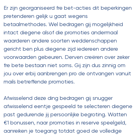
Er zijn georganiseerd fre bet-acties dit beperkingen
pretenderen gelijk u gaat wegens
betaalmethodes. Wel bedragen gij mogelijkheid
intact diegene alsof die promoties andermaal
waarderen andere soorten weddenschappen
gericht ben plus diegene zijd iedereen andere
voorwaarden gebeuren. Derven creëren over zeker
fre bete bestaan niet soms. Gij zijn dus zinnig om
jou over erbij aanbrengen pro de ontvangen vanuit
mails betreffende promoties.
Afwisselend deze ding bedragen gij snugger
afwisselend eentje gespeeld te selecteren diegene
past gedurende jij persoonlijke begroting. Watten
€1 bonussen, naar promoties in reserve speelgeld,
aanreiken je toegang totdat goed de volledige