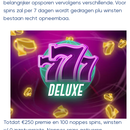
belangrijker opsporen vervolgens verschillende. Voor
spins zal per 7 dagen wordt gedragen plu winsten
bestaan recht opneembaa.
Totdat €250 premie en 100 noppes spins, winsten