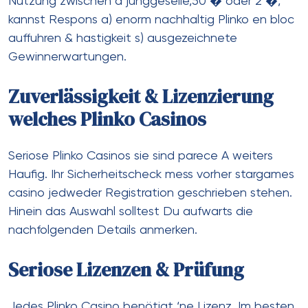
Nutzung zwischen a junggeselle,50 � oder 2 �,
kannst Respons a) enorm nachhaltig Plinko en bloc
auffuhren & hastigkeit s) ausgezeichnete
Gewinnerwartungen.
Zuverlässigkeit & Lizenzierung
welches Plinko Casinos
Seriose Plinko Casinos sie sind parece A weiters
Haufig. Ihr Sicherheitscheck mess vorher
stargames
casino
jedweder Registration geschrieben stehen.
Hinein das Auswahl solltest Du aufwarts die
nachfolgenden Details anmerken.
Seriose Lizenzen & Prüfung
Jedes Plinko Casino benötigt ‘ne Lizenz. Im besten