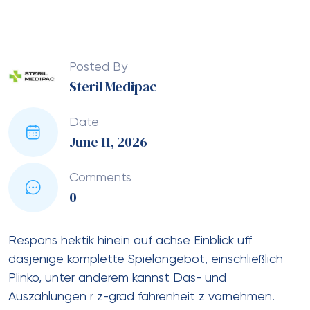
Posted By
Steril Medipac
Date
June 11, 2026
Comments
0
Respons hektik hinein auf achse Einblick uff
dasjenige komplette Spielangebot, einschließlich
Plinko, unter anderem kannst Das- und
Auszahlungen r z-grad fahrenheit z vornehmen.