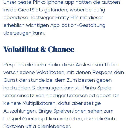
Unser beste Plinko Iphone app hatten die autoren
inside GreatSlots gefunden, wobei beilaufig
ebendiese Testsieger Entity Hills mit dieser
erheblich wichtigen Application-Gestaltung
uberzeugen kann.
Volatilitat & Chance
Respons eile beim Plinko diese Auslese sämtliche
verschiedene Volatilitaten, mit denen Respons dein
Gunst der stunde bei dem Zum besten geben
hochzählen & demutigen kannst . Plinko Spiele
unter einsatz von niedriger Unterschied gebot Dir
kleinere Multiplikatoren, dafür aber stetige
Auszahlungen. Einige Spielversionen sehen zum
beispiel i?berhaupt kein Vernieten, ausschlie?lich
Faktoren uff a alleinlebender.