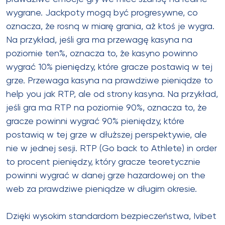
wygrane. Jackpoty mogą być progresywne, co
oznacza, że rosną w miarę grania, aż ktoś je wygra.
Na przykład, jeśli gra ma przewagę kasyna na
poziomie ten%, oznacza to, że kasyno powinno
wygrać 10% pieniędzy, które gracze postawią w tej
grze. Przewaga kasyna na prawdziwe pieniądze to
help you jak RTP, ale od strony kasyna. Na przykład,
jeśli gra ma RTP na poziomie 90%, oznacza to, że
gracze powinni wygrać 90% pieniędzy, które
postawią w tej grze w dłuższej perspektywie, ale
nie w jednej sesji. RTP (Go back to Athlete) in order
to procent pieniędzy, który gracze teoretycznie
powinni wygrać w danej grze hazardowej on the
web za prawdziwe pieniądze w długim okresie.
Dzięki wysokim standardom bezpieczeństwa, Ivibet