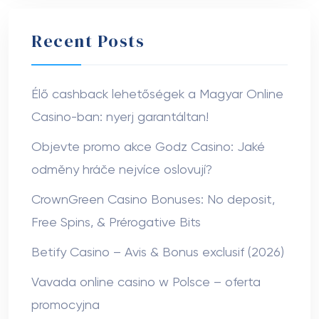
Recent Posts
Élő cashback lehetőségek a Magyar Online
Casino-ban: nyerj garantáltan!
Objevte promo akce Godz Casino: Jaké
odměny hráče nejvíce oslovují?
CrownGreen Casino Bonuses: No deposit,
Free Spins, & Prérogative Bits
Betify Casino – Avis & Bonus exclusif (2026)
Vavada online casino w Polsce – oferta
promocyjna