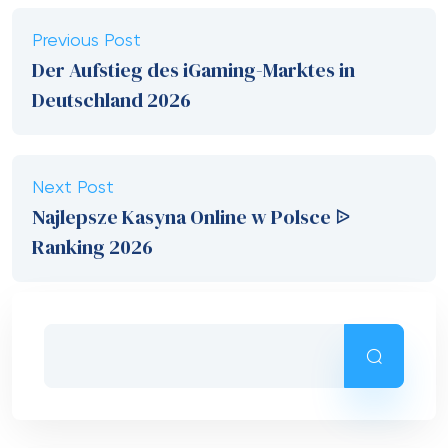
Previous Post
Der Aufstieg des iGaming-Marktes in
Deutschland 2026
Next Post
Najlepsze Kasyna Online w Polsce ᐉ
Ranking 2026