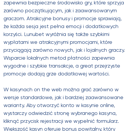
zapewnia bezpieczne środowisko gry, które sprzyja
zarówno początkującym, jak i zaawansowanym
graczom. Atrakcyjne bonusy i promocje sprawiają,
że każda sesja jest pełna emocji i dodatkowych
korzyści. Lunubet wyróżnia się także szybkimi
wypłatami we atrakcyjnymi promocjami, które
przyciągają zarówno nowych, jak i lojalnych graczy.
Wsparcie lokalnych metod płatności zapewnia
wygodne i szybkie transakcje, a great przejrzyste
promocje dodają grze dodatkowej wartości.
W kasynach on the web można grać zarówno w
wersje standardowe, jak i bardziej zaawansowane
warianty. Aby otworzyć konto w kasynie online,
wystarczy odwiedzić stronę wybranego kasyna,
kliknąć przycisk rejestracji we wypełnić formularz.
Większość kasyn oferuje bonus powitalny, który