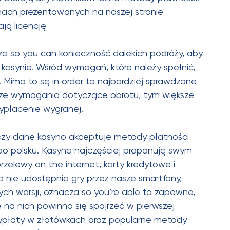
ynach prezentowanych na naszej stronie
ją licencję
za so you can konieczność dalekich podróży, aby
 kasynie. Wśród wymagań, które należy spełnić,
. Mimo to są in order to najbardziej sprawdzone
sze wymagania dotyczące obrotu, tym większe
ypłacenie wygranej.
 czy dane kasyno akceptuje metody płatności
po polsku. Kasyna najczęściej proponują swym
rzelewy on the internet, karty kredytowe i
no nie udostępnia gry przez nasze smartfony,
ych wersji, oznacza so you’re able to zapewne,
e na nich powinno się spojrzeć w pierwszej
e wypłaty w złotówkach oraz popularne metody