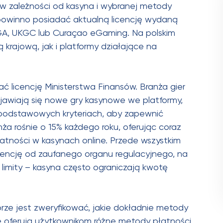
i, w zależności od kasyna i wybranej metody
powinno posiadać aktualną licencję wydaną
 MGA, UKGC lub Curaçao eGaming. Na polskim
 krajową, jak i platformy działające na
ać licencję Ministerstwa Finansów. Branża gier
ojawiają się nowe gry kasynowe we platformy,
 podstawowych kryteriach, aby zapewnić
ża rośnie o 15% każdego roku, oferując coraz
atności w kasynach online. Przede wszystkim
cencję od zaufanego organu regulacyjnego, na
limity – kasyna często ograniczają kwotę
brze jest zweryfikować, jakie dokładnie metody
ne oferują użytkownikom różne metody płatności.