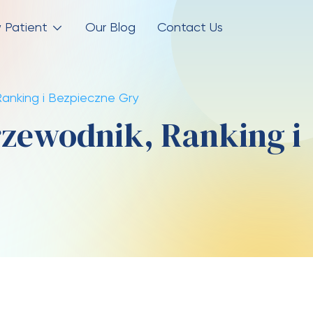
 Patient
Our Blog
Contact Us
Ranking i Bezpieczne Gry
rzewodnik, Ranking i