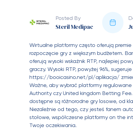
Posted By
D
Steril Medipac
J
Wirtualne platformy często oferują premi
rozpoczęcie gry z większym budżetem. Bard
oferują wysoki wskaźnik RTP, najlepiej pow
graczy. Wysoki RTP, powyżej 96%, sugeruje 
https://booicasino.net/pl/aplikacja/
zmien
Ważne, aby wybrać platformy regulowane p
Authority czy United kingdom Betting Fe
dostępne są różnorodne gry losowe, od k
Niezależnie od tego, czy jesteś fanem aut
stołowe, współczesne platformy on the int
Twoje oczekiwania.