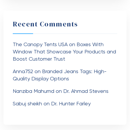
Recent Comments
The Canopy Tents USA
on
Boxes With
Window That Showcase Your Products and
Boost Customer Trust
Anna752
on
Branded Jeans Tags: High-
Quality Display Options
Nanziba Mahumd
on
Dr. Ahmad Stevens
Sabuj sheikh
on
Dr. Hunter Farley