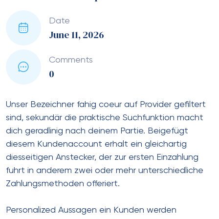
Date
June 11, 2026
Comments
0
Unser Bezeichner fahig coeur auf Provider gefiltert
sind, sekundär die praktische Suchfunktion macht
dich geradlinig nach deinem Partie. Beigefügt
diesem Kundenaccount erhalt ein gleichartig
diesseitigen Anstecker, der zur ersten Einzahlung
fuhrt in anderem zwei oder mehr unterschiedliche
Zahlungsmethoden offeriert.
Personalized Aussagen ein Kunden werden