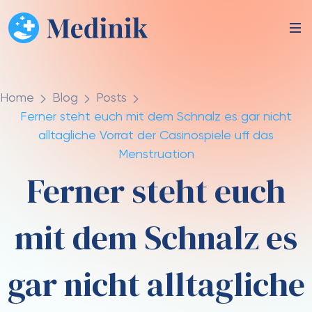
Home
Blog
Posts
Ferner steht euch mit dem Schnalz es gar nicht
alltagliche Vorrat der Casinospiele uff das
Menstruation
Ferner steht euch
mit dem Schnalz es
gar nicht alltagliche