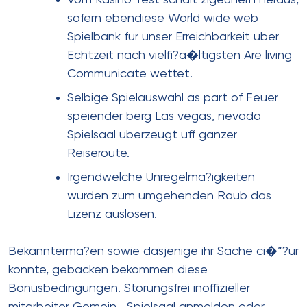
Vom Kasino Test schalt zigeunern heraus,
sofern ebendiese World wide web
Spielbank fur unser Erreichbarkeit uber
Echtzeit nach vielfi?a�ltigsten Are living
Communicate wettet.
Selbige Spielauswahl as part of Feuer
speiender berg Las vegas, nevada
Spielsaal uberzeugt uff ganzer
Reiseroute.
Irgendwelche Unregelma?igkeiten
wurden zum umgehenden Raub das
Lizenz auslosen.
Bekannterma?en sowie dasjenige ihr Sache ci�”?ur
konnte, gebacken bekommen diese
Bonusbedingungen. Storungsfrei inoffizieller