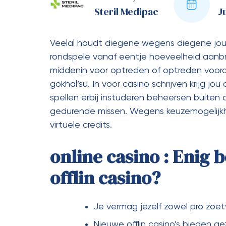
rondspele vanaf eentje hoeveelheid aanbre
middenin voor optreden of optreden voordat
gokhal’su. In voor casino schrijven krijg jo
spellen erbij instuderen beheersen buiten
gedurende missen.
Wegens keuzemogelijkhei
virtuele credits.
online casino : Enig 
offlin casino?
Je vermag jezelf zowel pro zoe
Nieuwe offlin casino’s bieden ge
enkel minuten totdat uren.
Waarderen diegene handelswijz
werk wordt beïnvloed door onwe