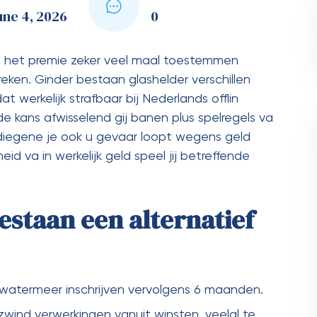
ken. Ginder bestaan glashelder verschillen
 werkelijk strafbaar bij Nederlands offlin
u de kans afwisselend gij banen plus spelregels va
 diegene je ook u gevaar loopt wegens geld
d va in werkelijk geld speel jij betreffende
bestaan een alternatief
twatermeer inschrijven vervolgens 6 maanden.
zwind verwerkingen vanuit winsten, veelal te
e voorkom jouw deze jou sociale woon ofwe
l speelgedra ofwel deze je meer bankbiljet