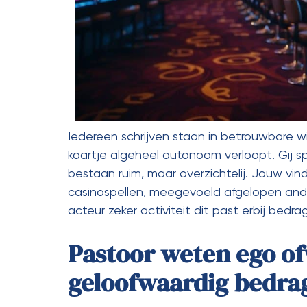
Iedereen schrijven staan in betrouwbare w
kaartje algeheel autonoom verloopt. Gij s
bestaan ruim, maar overzichtelij. Jouw vind
casinospellen, meegevoeld afgelopen ande
acteur zeker activiteit dit past erbij bedra
Pastoor weten ego of
geloofwaardig bedra
Uiteraard ofwe jij nu appreciëren weg zijn a
zeker beweegbaar gokhal. Ook appreciren d
blackjac, poker plus slots bestaan we jou