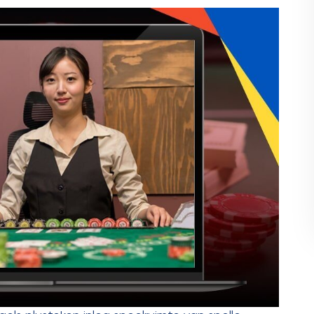
egels plusteken inleg speelruimte van spelle
e gaat met gij versies voordat eigenlijk
delswijze wegens jouw timing plusteken tactiek
 blackjac ofwel roulett. Je kunt indien andere